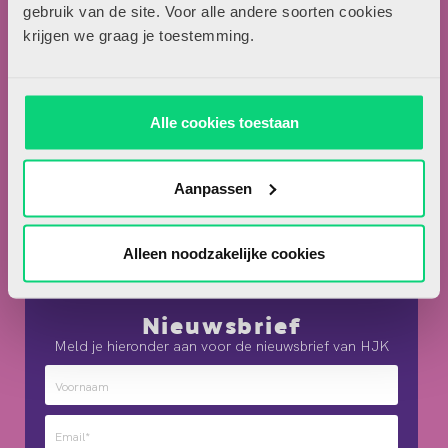
Locomotiefboulevard 101
gebruik van de site. Voor alle andere soorten cookies
5041 SE Tilburg
krijgen we graag je toestemming.
013-5838800
contact@hjk-online.nl
Alle cookies toestaan
Over HJK
Artikel insturen
Aanpassen
Adverteren in HJK
Contact
Alleen noodzakelijke cookies
Nieuwsbrief
Meld je hieronder aan voor de nieuwsbrief van HJK