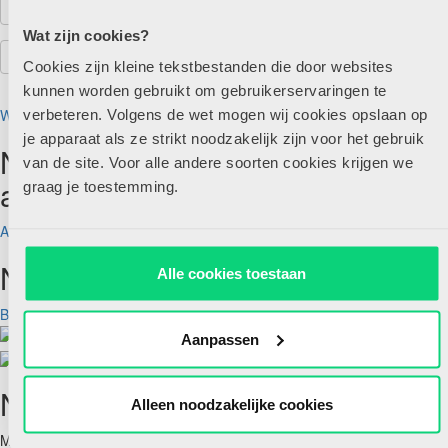
Wat zijn cookies?
Cookies zijn kleine tekstbestanden die door websites
kunnen worden gebruikt om gebruikerservaringen te
Wachtwoord vergeten?
verbeteren. Volgens de wet mogen wij cookies opslaan op
je apparaat als ze strikt noodzakelijk zijn voor het gebruik
Nog geen account maar wel
van de site. Voor alle andere soorten cookies krijgen we
abonnee?
graag je toestemming.
Account aanmaken
Nog geen abonnee?
Alle cookies toestaan
Bekijk aanbod
Aanpassen
Nieuwsbrief
Alleen noodzakelijke cookies
Meld je hieronder aan voor de nieuwsbrief van HJK