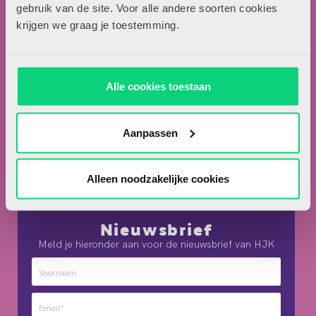
Locomotiefboulevard 101
gebruik van de site. Voor alle andere soorten cookies
5041 SE Tilburg
krijgen we graag je toestemming.
013-5838800
contact@hjk-online.nl
Alle cookies toestaan
Over HJK
Artikel insturen
Aanpassen
Adverteren in HJK
Contact
Alleen noodzakelijke cookies
Nieuwsbrief
Meld je hieronder aan voor de nieuwsbrief van HJK