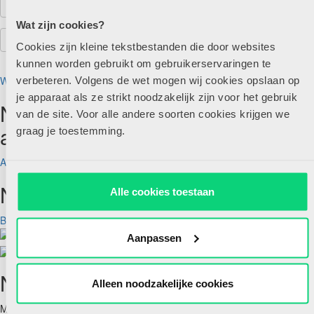
Wat zijn cookies?
Cookies zijn kleine tekstbestanden die door websites
kunnen worden gebruikt om gebruikerservaringen te
Wachtwoord vergeten?
verbeteren. Volgens de wet mogen wij cookies opslaan op
je apparaat als ze strikt noodzakelijk zijn voor het gebruik
Nog geen account maar wel
van de site. Voor alle andere soorten cookies krijgen we
abonnee?
graag je toestemming.
Account aanmaken
Nog geen abonnee?
Alle cookies toestaan
Bekijk aanbod
Aanpassen
Nieuwsbrief
Alleen noodzakelijke cookies
Meld je hieronder aan voor de nieuwsbrief van HJK