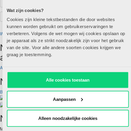
Wat zijn cookies?
Cookies zijn kleine tekstbestanden die door websites
kunnen worden gebruikt om gebruikerservaringen te
Wachtwoord vergeten?
verbeteren. Volgens de wet mogen wij cookies opslaan op
je apparaat als ze strikt noodzakelijk zijn voor het gebruik
Nog geen account maar wel
van de site. Voor alle andere soorten cookies krijgen we
abonnee?
graag je toestemming.
Account aanmaken
Nog geen abonnee?
Alle cookies toestaan
Bekijk aanbod
Aanpassen
Nieuwsbrief
Alleen noodzakelijke cookies
Meld je hieronder aan voor de nieuwsbrief van HJK