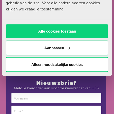
Locomotiefboulevard 101
gebruik van de site. Voor alle andere soorten cookies
5041 SE Tilburg
krijgen we graag je toestemming.
013-5838800
contact@hjk-online.nl
Alle cookies toestaan
Over HJK
Artikel insturen
Aanpassen
Adverteren in HJK
Contact
Alleen noodzakelijke cookies
Nieuwsbrief
Meld je hieronder aan voor de nieuwsbrief van HJK