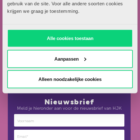
Locomotiefboulevard 101
gebruik van de site. Voor alle andere soorten cookies
5041 SE Tilburg
krijgen we graag je toestemming.
013-5838800
contact@hjk-online.nl
Alle cookies toestaan
Over HJK
Artikel insturen
Aanpassen
Adverteren in HJK
Contact
Alleen noodzakelijke cookies
Nieuwsbrief
Meld je hieronder aan voor de nieuwsbrief van HJK