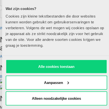
Wat zijn cookies?
Cookies zijn kleine tekstbestanden die door websites
kunnen worden gebruikt om gebruikerservaringen te
Wachtwoord vergeten?
verbeteren. Volgens de wet mogen wij cookies opslaan op
je apparaat als ze strikt noodzakelijk zijn voor het gebruik
Nog geen account maar wel
van de site. Voor alle andere soorten cookies krijgen we
abonnee?
graag je toestemming.
Account aanmaken
Nog geen abonnee?
Alle cookies toestaan
Bekijk aanbod
Aanpassen
Nieuwsbrief
Alleen noodzakelijke cookies
Meld je hieronder aan voor de nieuwsbrief van HJK