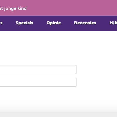
et jonge kind
s
Specials
Opinie
Recensies
HJ