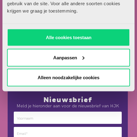
Locomotiefboulevard 101
gebruik van de site. Voor alle andere soorten cookies
5041 SE Tilburg
krijgen we graag je toestemming.
013-5838800
contact@hjk-online.nl
Alle cookies toestaan
Over HJK
Artikel insturen
Aanpassen
Adverteren in HJK
Contact
Alleen noodzakelijke cookies
Nieuwsbrief
Meld je hieronder aan voor de nieuwsbrief van HJK