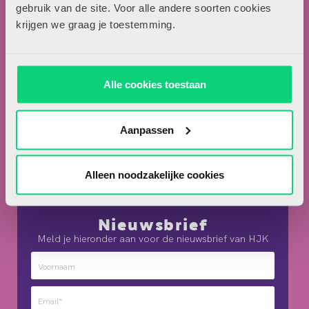
Locomotiefboulevard 101
gebruik van de site. Voor alle andere soorten cookies
5041 SE Tilburg
krijgen we graag je toestemming.
013-5838800
contact@hjk-online.nl
Alle cookies toestaan
Over HJK
Artikel insturen
Aanpassen
Adverteren in HJK
Contact
Alleen noodzakelijke cookies
Nieuwsbrief
Meld je hieronder aan voor de nieuwsbrief van HJK