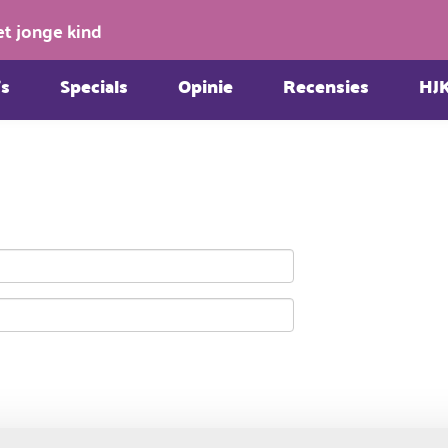
et jonge kind
s
Specials
Opinie
Recensies
HJ